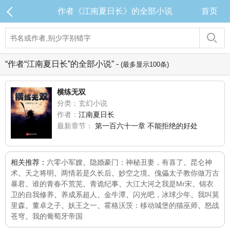
作者《江南夏日长》的全部小说
首页
“作者“江南夏日长”的全部小说” -
(最多显示100条)
横练无双
分类：玄幻小说
作者：
江南夏日长
最新章节：
第一百六十一章 不能拒绝的好处
相关推荐：
六零小军嫂
、
隐婚豪门：神秘丑妻，有喜了
、
昆仑神
术
、
天之将明
、
两情若是久长后
、
妙空之境
、
傀儡太子教你做万古
暴君
、
谁的青春不荒芜
、
青诡纪事
、
大江大河之我是Mr宋
、
锦衣
卫的自我修养
、
养成系超人
、
金牛潭
、
闪光吧，冰球少年
、
我叫莫
里森
、
董卓之子
、
妖王之一
、
霍格沃茨：移动城堡的猫巫师
、
怒战
苍穹
、
我的葡萄牙帝国