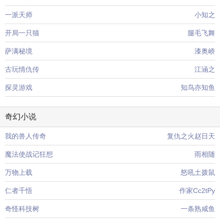
一派天师
小知之
开局一只猫
腿毛飞舞
萨满秘境
漆奥峤
古玩情仇传
江涵之
探灵游戏
知鸟亦知鱼
奇幻小说
我的兽人传奇
复仇之火赵日天
魔法使战记狂想
雨相随
万物上载
怒吼土拨鼠
仁者千悟
作家Cc2tPy
奇怪科技树
一条熟咸鱼