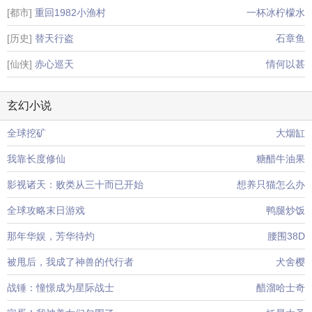
[都市]
重回1982小渔村
一杯冰柠檬水
[历史]
替天行盗
石章鱼
[仙侠]
赤心巡天
情何以甚
玄幻小说
全球挖矿
大烟缸
我靠长度修仙
糖醋牛油果
影视诸天：败类从三十而已开始
想养只猫怎么办
全球攻略末日游戏
鸭腿炒饭
那年华娱，芳华待灼
腰围38D
被甩后，我成了神兽的代行者
犬舍樱
战锤：憧憬成为星际战士
醋溜哈士奇