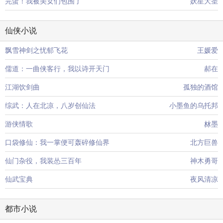
完蛋！我被美女们包围了
妖星大圣
仙侠小说
飘雪神剑之忧郁飞花
王媛爱
儒道：一曲侠客行，我以诗开天门
郝在
江湖饮剑曲
孤独的酒馆
综武：人在北凉，八岁创仙法
小墨鱼的乌托邦
游侠情歌
沝墨
口袋修仙：我一掌便可轰碎修仙界
北方巨兽
仙门杂役，我装怂三百年
神木勇哥
仙武宝典
夜风清凉
都市小说