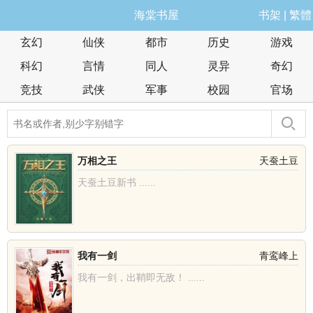
海棠书屋
书架
|
繁體
玄幻
仙侠
都市
历史
游戏
科幻
言情
同人
灵异
奇幻
竞技
武侠
军事
校园
官场
万相之王
天蚕土豆
天蚕土豆新书 ......
我有一剑
青鸾峰上
我有一剑，出鞘即无敌！ ......