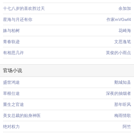
十七八岁的喜欢胜过天
余加加
星海与月还有你
作家mVGwf4
姝与柏树
花崎海
青春轨迹
文思逸笔
有相思几许
英俊的小雨点
官场小说
盛世鸿途
鹅城知县
草根仕途
深夜的抽烟者
重生之官途
那年听风
美女总裁的贴身神医
梅雨情歌
绝对权力
阿竺