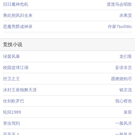
旧日魔神危机
渡渡鸟会唱歌
乘此朔风归去来
赤离昊
恶魔男爵成神录
作家7bo5Wc
竞技小说
绿茵风暴
龙们客
校园篮球江湖
妄语非言
控卫之王
愿燃烧殆尽
冰封王座独舞天涯
铭京流
仗剑欧罗巴
我心橙色
轮回1989
泉双
害虫驾到
一脸风月
至高无上
一脸风月