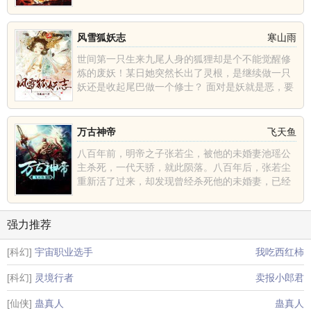
风雪狐妖志
寒山雨
世间第一只生来九尾人身的狐狸却是个不能觉醒修
炼的废妖！某日她突然长出了灵根，是继续做一只
妖还是收起尾巴做一个修士？ 面对是妖就是恶，要
么立刻死......
万古神帝
飞天鱼
八百年前，明帝之子张若尘，被他的未婚妻池瑶公
主杀死，一代天骄，就此陨落。八百年后，张若尘
重新活了过来，却发现曾经杀死他的未婚妻，已经
统一昆仑界，开辟......
强力推荐
[科幻]
宇宙职业选手
我吃西红柿
[科幻]
灵境行者
卖报小郎君
[仙侠]
蛊真人
蛊真人