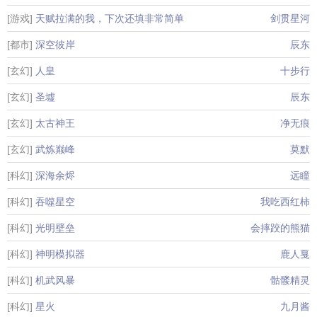
[游戏]
天赋拉满的我，下次还填非常简单
剑贯星河
[都市]
深空彼岸
辰东
[玄幻]
人皇
十步行
[玄幻]
圣墟
辰东
[玄幻]
太古神王
净无痕
[玄幻]
武炼巅峰
莫默
[科幻]
深海余烬
远瞳
[科幻]
吞噬星空
我吃西红柿
[科幻]
光明壁垒
会摔跤的熊猫
[科幻]
神明模拟器
鹿人戛
[科幻]
机武风暴
骷髅精灵
[科幻]
星火
九月酱