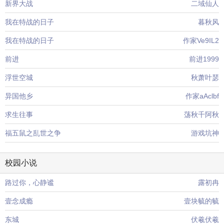
新界大战
二域仙人
我在特战的日子
暮秋风
我在特战的日子
作家Ve9IL2
前进
前进1999
浮世空城
秋萧叶瑟
异国他乡
作家aAclbf
求生往事
荡秋千阿秋
福五鼠之乱世之争
游戏坑神
校园小说
路过你，心静谧
露初冉
壹念成瘾
壹块毓的毓
东城
伏羲伏羲