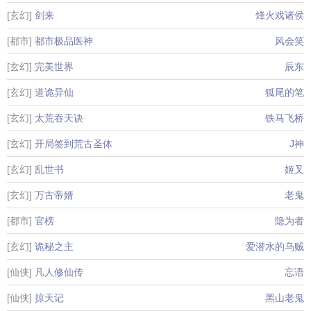
[玄幻]
剑来
烽火戏诸侯
[都市]
都市极品医神
风会笑
[玄幻]
完美世界
辰东
[玄幻]
道诡异仙
狐尾的笔
[玄幻]
太荒吞天诀
铁马飞桥
[玄幻]
开局签到荒古圣体
J神
[玄幻]
乱世书
姬叉
[玄幻]
万古帝婿
老鬼
[都市]
官榜
隐为者
[玄幻]
诡秘之主
爱潜水的乌贼
[仙侠]
凡人修仙传
忘语
[仙侠]
掠天记
黑山老鬼