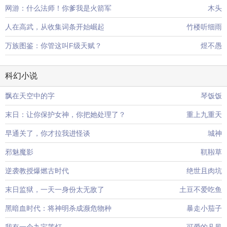
网游：什么法师！你爹我是火箭军
木头
人在高武，从收集词条开始崛起
竹楼听细雨
万族图鉴：你管这叫F级天赋？
煜不愚
科幻小说
飘在天空中的字
琴饭饭
末日：让你保护女神，你把她处理了？
重上九重天
早通关了，你才拉我进怪谈
城神
邪魅魔影
靰鞡草
逆袭教授爆燃古时代
绝世且肉坑
末日监狱，一天一身份太无敌了
土豆不爱吃鱼
黑暗血时代：将神明杀成濒危物种
暴走小茄子