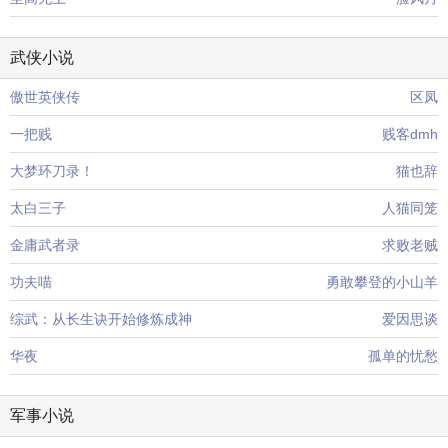
武侠小说
傲世英侠传
区凤
一把贱
贱客dmh
大梦环刀录！
猫也辞
太白三子
人猫同笼
金庸武者录
求败老贼
功夫喵
勇敢攀登的小山羊
综武：从长生诀开始修炼成神
爱因思谈
华夜
孤单的忧愁
军事小说