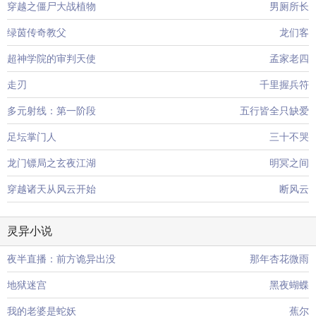
穿越之僵尸大战植物
男厕所长
绿茵传奇教父
龙们客
超神学院的审判天使
孟家老四
走刃
千里握兵符
多元射线：第一阶段
五行皆全只缺爱
足坛掌门人
三十不哭
龙门镖局之玄夜江湖
明冥之间
穿越诸天从风云开始
断风云
灵异小说
夜半直播：前方诡异出没
那年杏花微雨
地狱迷宫
黑夜蝴蝶
我的老婆是蛇妖
蕉尔