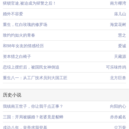
狱锁官途,被迫成为狱警之后！
南方椰湾
婚外不容爱
庙儿山
重生，红白玫瑰的修罗场
海棠花树
致灼灼如火的青春
慧之
和98年女友的情感经历
爱诚
资本猎之白椅子
天藏源
恋综上摆烂后，被国民女神倒追
可乐味炸鸡
重生八一：从工厂技术员到大国工匠
北方巨兽
历史小说
我镇南王世子，你让我干点正事？
向阳的心
三国：开局被赐婚？老婆竟是貂蝉
赤赤威名
戍边八年，皇帝求我登基
尘万骨