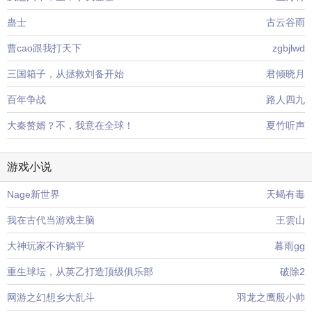
蛊士
古云谷雨
曹cao跟我打天下
zgbjlwd
三国箱子，从拯救刘备开始
君倾晓月
百年争战
路人四九
大秦赘婿？不，我意在全球！
夏竹听声
游戏小说
Nage新世界
天蝎有毒
我在古代当游戏主脑
王雲山
大神玩家不许躺平
暮雨gg
重生球坛，从英乙打造顶级俱乐部
破除2
网游之幻想乡大乱斗
羽龙之鹰殷小帅