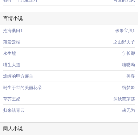
我有一个九宝莲灯
可爱的凡凤
言情小说
沧海桑田1
硕果宝贝1
落爱云端
之山野夫子
永生墟
宁长卿
喵生大道
喵哎呦
难缠的甲方雇主
美客
诞生于世的美丽花朵
宿梦姬
草芥王妃
深秋芭茅荡
归来踏青云
彧无为
同人小说