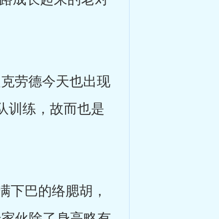
。
人克劳德今天也出现
队训练，故而也是
满下巴的络腮胡，
个家伙除了身高略有