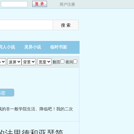
：
用户注册
同人小说
灵异小说
临时书架
翻页
夜间
书签
我的非一般学院生活
、
降临吧！我的二次
的法里德和亚瑟简