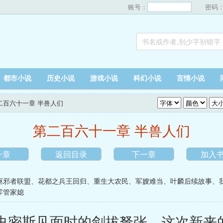
账号：
密码
都市小说
历史小说
游戏小说
科幻小说
言情小说
第二百六十一章 半兽人们
第二百六十一章 半兽人们
一章
返回目录
下一章
加入
驱邪者联盟
、
花都之兵王回归
、
重生大农民
、
军嫂难当
、
叶麟后续故事
、
零管家媳
.史密斯见面时的剑拔弩张，这次新来