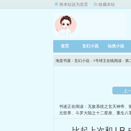
将本站设为首页
收藏本站
首页
玄幻小说
仙侠小说
海棠书屋
- 玄幻小说 -
1号球王在线阅读
- 
上
书迷正在阅读：
无敌系统之玄天神帝
、
元世界
、
斗罗大陆之十二星座
、
重生八
比起上次和J.R