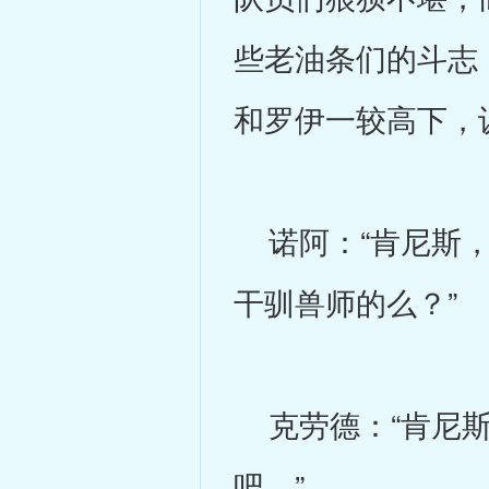
些老油条们的斗志
和罗伊一较高下，
诺阿：“肯尼斯，
干驯兽师的么？”
克劳德：“肯尼斯
吧。”