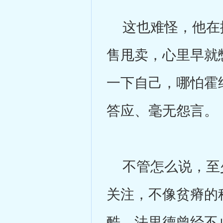
这也难怪，他在掘
售甩卖，心里早就
一下自己，哪怕霍
答应、毫无怨言。
不管怎么说，至少
关注，不像贫瘠的
酷。法里德曾经不