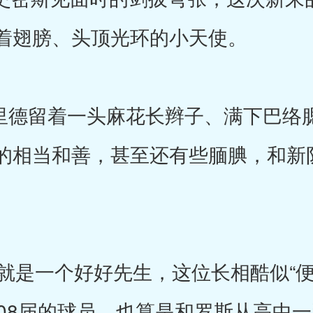
着翅膀、头顶光环的小天使。
里德留着一头麻花长辫子、满下巴络
的相当和善，甚至还有些腼腆，和新
是一个好好先生，这位长相酷似“便
008届的球员，也算是和罗斯从高中