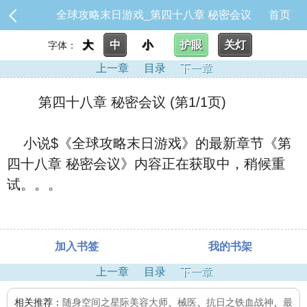
全球攻略末日游戏_第四十八章 秘密会议
首页
大
中
小
护眼
关灯
字体：
上一章
目录
下一章
第四十八章 秘密会议 (第1/1页)
小说$《全球攻略末日游戏》的最新章节《第
四十八章 秘密会议》内容正在获取中，稍候重
试。。。
加入书签
我的书架
上一章
目录
下一章
相关推荐：
随身空间之星际美容大师
、
械医
、
抗日之铁血战神
、
最