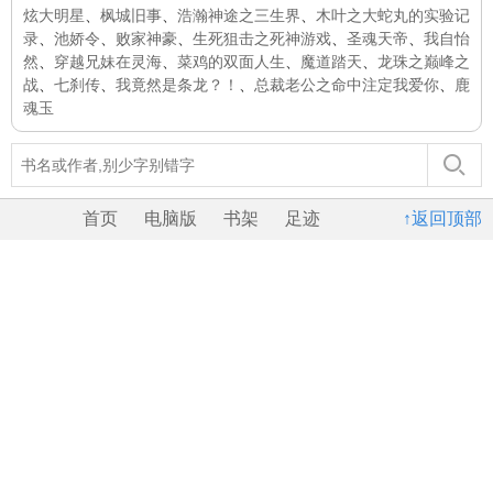
炫大明星
、
枫城旧事
、
浩瀚神途之三生界
、
木叶之大蛇丸的实验记
录
、
池娇令
、
败家神豪
、
生死狙击之死神游戏
、
圣魂天帝
、
我自怡
然
、
穿越兄妹在灵海
、
菜鸡的双面人生
、
魔道踏天
、
龙珠之巅峰之
战
、
七刹传
、
我竟然是条龙？！
、
总裁老公之命中注定我爱你
、
鹿
魂玉
首页
电脑版
书架
足迹
↑返回顶部