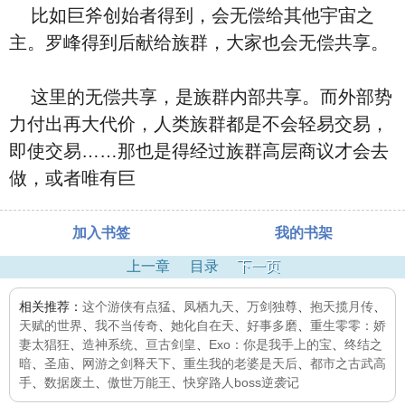
比如巨斧创始者得到，会无偿给其他宇宙之
主。罗峰得到后献给族群，大家也会无偿共享。
这里的无偿共享，是族群内部共享。而外部势
力付出再大代价，人类族群都是不会轻易交易，
即使交易……那也是得经过族群高层商议才会去
做，或者唯有巨
加入书签
我的书架
上一章
目录
下一页
相关推荐：
这个游侠有点猛
、
凤栖九天
、
万剑独尊
、
抱天揽月传
、
天赋的世界
、
我不当传奇
、
她化自在天
、
好事多磨
、
重生零零：娇
妻太猖狂
、
造神系统
、
亘古剑皇
、
Exo：你是我手上的宝
、
终结之
暗
、
圣庙
、
网游之剑释天下
、
重生我的老婆是天后
、
都市之古武高
手
、
数据废土
、
傲世万能王
、
快穿路人boss逆袭记