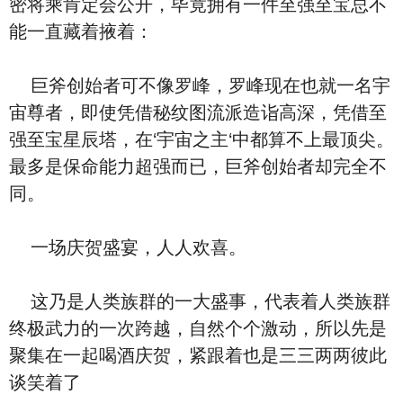
密将乘肯定会公开，毕竟拥有一件至强至宝总不
能一直藏着掖着：
巨斧创始者可不像罗峰，罗峰现在也就一名宇
宙尊者，即使凭借秘纹图流派造诣高深，凭借至
强至宝星辰塔，在‘宇宙之主‘中都算不上最顶尖。
最多是保命能力超强而已，巨斧创始者却完全不
同。
一场庆贺盛宴，人人欢喜。
这乃是人类族群的一大盛事，代表着人类族群
终极武力的一次跨越，自然个个激动，所以先是
聚集在一起喝酒庆贺，紧跟着也是三三两两彼此
谈笑着了