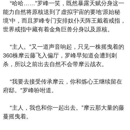
“哈哈……”罗峰一笑，既然暴露天赋分身这一
能力自然将原核送到了虚拟宇宙的要地‘原始秘
境’中，而且罗峰专门安排奴仆天阵王戴着戒指，
世界戒指中藏有着金角巨兽分身以及原核。
“主人。”又一道声音响起，只见一株摇曳着的
360株摩云藤飞入偏厅，罗峰早知道会遭到刺
杀，所以之前出去自然不会带摩云战衣。
“我要去接受传承摩云，你和炼心王继续留在
府邸。”罗峰吩咐道。
“主人，我也和你一起出去。”摩云那大量的藤
蔓摇曳着。