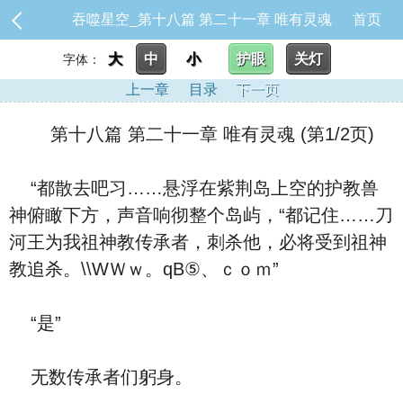
吞噬星空_第十八篇 第二十一章 唯有灵魂
首页
大
中
小
护眼
关灯
字体：
上一章
目录
下一页
第十八篇 第二十一章 唯有灵魂 (第1/2页)
“都散去吧习……悬浮在紫荆岛上空的护教兽
神俯瞰下方，声音响彻整个岛屿，“都记住……刀
河王为我祖神教传承者，刺杀他，必将受到祖神
教追杀。\\WＷｗ。qΒ⑤、ｃｏｍ”
“是”
无数传承者们躬身。