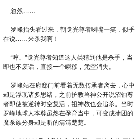
忽然……
罗峰抬头看过来，朝觉光尊者咧嘴一笑，似乎
在说……来杀我啊！
“哼。”觉光尊者知道这人类猜到他是杀手，当
即也不废话，直接一个瞬移，凭空消失。
罗峰站在府邸门前看着无数传承者离去，心中
却是浮现诸多思绪，之前护教兽神公开说沼蚀尊
者即使被逆转时空复活，祖神教也会追杀。当时
罗峰地球人本尊虽然在孕育当中，可变成蒲团的
魔杀族分身却是听的清清楚楚。