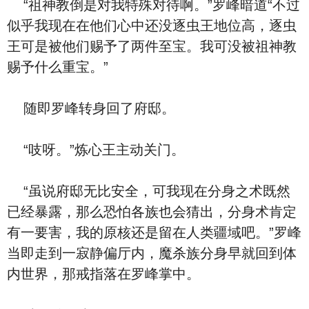
“祖神教倒是对我特殊对待啊。”罗峰暗道“不过
似乎我现在在他们心中还没逐虫王地位高，逐虫
王可是被他们赐予了两件至宝。我可没被祖神教
赐予什么重宝。”
随即罗峰转身回了府邸。
“吱呀。”炼心王主动关门。
“虽说府邸无比安全，可我现在分身之术既然
已经暴露，那么恐怕各族也会猜出，分身术肯定
有一要害，我的原核还是留在人类疆域吧。”罗峰
当即走到一寂静偏厅内，魔杀族分身早就回到体
内世界，那戒指落在罗峰掌中。