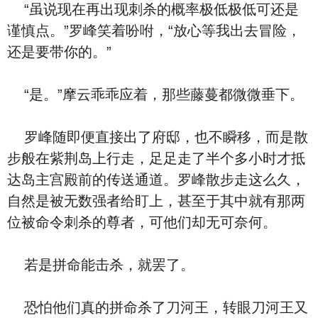
“虽说现在再出现刺杀的概率极低极低可还是
谨慎点。”罗峰笑着吩咐，“放心等我出去冒险，
还是要带你的。”
“是。”摩云乖乖应着，那些藤蔓都微微垂下。
罗峰随即便直接出了府邸，也不瞬移，而是散
步般在紫荆岛上行走，足足走了半个多小时才抵
达岛主宫殿前的传送通道。罗峰散步走这么久，
自然是被无数强者给盯上，甚至于其中就有那两
位被命令刺杀的尊者，可他们却无可奈何。
若是拼命能击杀，就罢了。
恐怕他们真的拼命杀了刀河王，转眼刀河王又