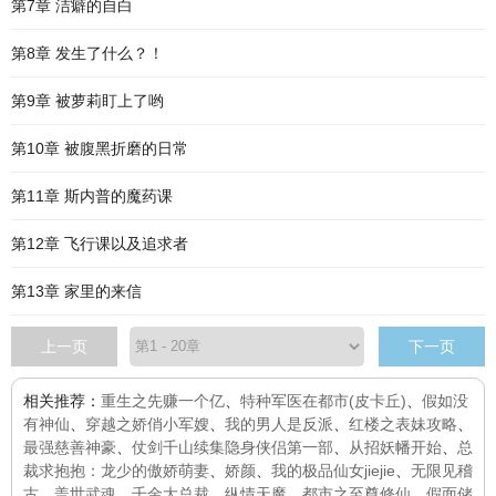
第7章 洁癖的自白
第8章 发生了什么？！
第9章 被萝莉盯上了哟
第10章 被腹黑折磨的日常
第11章 斯内普的魔药课
第12章 飞行课以及追求者
第13章 家里的来信
上一页
下一页
相关推荐：
重生之先赚一个亿
、
特种军医在都市(皮卡丘)
、
假如没
有神仙
、
穿越之娇俏小军嫂
、
我的男人是反派
、
红楼之表妹攻略
、
最强慈善神豪
、
仗剑千山续集隐身侠侣第一部
、
从招妖幡开始
、
总
裁求抱抱：龙少的傲娇萌妻
、
娇颜
、
我的极品仙女jiejie
、
无限见稽
古
、
盖世武魂
、
千金大总裁
、
纵情天魔
、
都市之至尊修仙
、
假面储