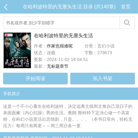
在哈利波特里的无厘头生活 目录 (共140章)
首页
在哈利波特里的无厘头生活
作者：
作家也很难呢
分类：玄幻小说
状态：连载
字数：279673
更新：2024-11-02 18:04:51
最新：
无标题章节
开始阅读
加入书架
手机简介
这是一个不小心重生在哈利波特，决定远离主线和主角自己混日子的
表面面瘫（内心狂躁）男的生活。奥朗·斯科特下定决心做一个高富
帅，在科幻小说里活出言情剧，只是。。。。（本书日常向，轻松无
压力）每周只有两更～～周三周日各一更