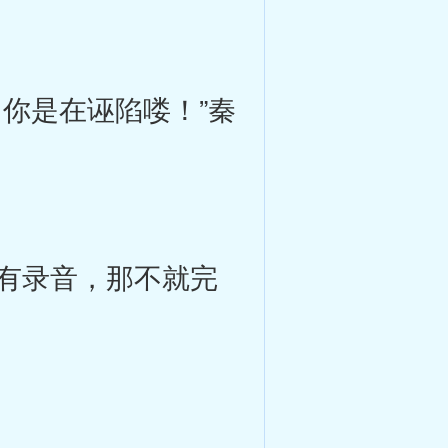
你是在诬陷喽！”秦
有录音，那不就完