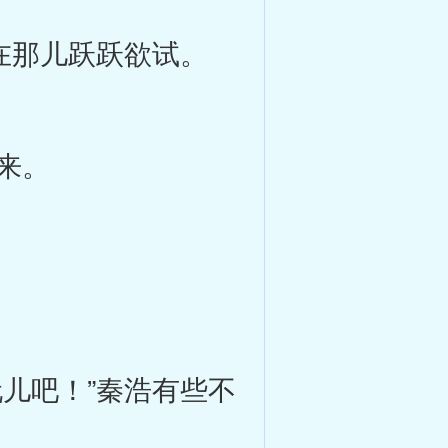
在那儿跃跃欲试。
来。
儿吧！”秦浩有些不