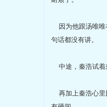
因为他跟汤唯唯在
句话都没有讲。
中途，秦浩试着
再加上秦浩心里比
有硬闯。