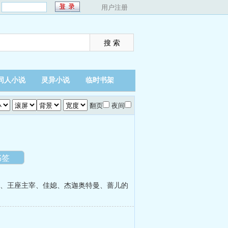
：
用户注册
同人小说
灵异小说
临时书架
翻页
夜间
书签
、
王座主宰
、
佳媳
、
杰迦奥特曼
、
蔷儿的