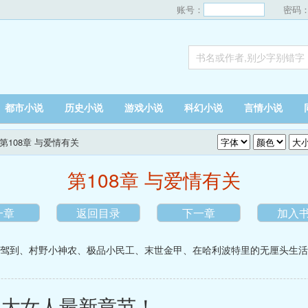
账号：
密码
都市小说
历史小说
游戏小说
科幻小说
言情小说
 第108章 与爱情有关
第108章 与爱情有关
一章
返回目录
下一章
加入
驾到
、
村野小神农
、
极品小民工
、
末世金甲
、
在哈利波特里的无厘头生活
大女人最新章节！