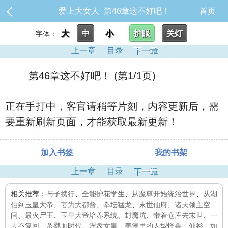
爱上大女人_第46章这不好吧！
首页
大
中
小
护眼
关灯
字体：
上一章
目录
下一章
第46章这不好吧！ (第1/1页)
正在手打中，客官请稍等片刻，内容更新后，需
要重新刷新页面，才能获取最新更新！
加入书签
我的书架
上一章
目录
下一章
相关推荐：
与子携行
、
全能护花学生
、
从魔尊开始统治世界
、
从湖
伯到玉皇大帝
、
妻为大都督
、
拳坛猛龙
、
末世仙府
、
诸天领主空
间
、
最火尸王
、
玉皇大帝培养系统
、
封魔坑
、
带着仓库去末世
、
一
去不复回
、
杀戮血时代
、
涅盘女皇
、
美漫里的人型怪兽
、
仙衫
、
如