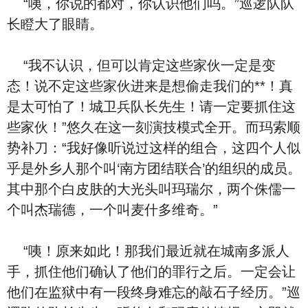
“咦，你说的都对，你认识他们吗。”巡逻队队
长瞪大了眼睛。
“我不认识，但可以肯定这些家伙一定是变
态！说不定这些家伙进来是想偷走我们的**！真
是太可怕了！城卫兵队长先生！请一定要抓住这
些家伙！”悠久在这一刻演技模式全开。而玛索顺
势补刀：“我好像听说过这样的组合，这四个人似
乎是外乡人那个叫‘南方团结联合’的组织的成员。
其中那个白皮肤的大光头叫玛瑞尔，两个侏儒一
个叫杰瑞德，一个叫麦什多维奇。”
“咦！原来如此！那我们最近就在城南多派人
手，抓住他们确认了他们的罪行之后。一定会让
他们在监狱中有一段终身难忘的敲石子经历。”巡