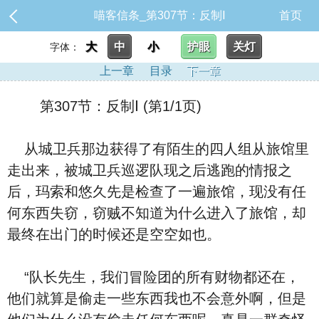
喵客信条_第307节：反制Ⅰ
首页
大
中
小
护眼
关灯
字体：
上一章
目录
下一章
第307节：反制Ⅰ (第1/1页)
从城卫兵那边获得了有陌生的四人组从旅馆里
走出来，被城卫兵巡逻队现之后逃跑的情报之
后，玛索和悠久先是检查了一遍旅馆，现没有任
何东西失窃，窃贼不知道为什么进入了旅馆，却
最终在出门的时候还是空空如也。
“队长先生，我们冒险团的所有财物都还在，
他们就算是偷走一些东西我也不会意外啊，但是