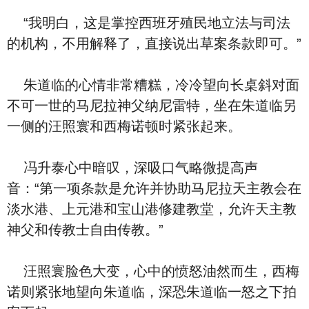
“我明白，这是掌控西班牙殖民地立法与司法
的机构，不用解释了，直接说出草案条款即可。”
朱道临的心情非常糟糕，冷冷望向长桌斜对面
不可一世的马尼拉神父纳尼雷特，坐在朱道临另
一侧的汪照寰和西梅诺顿时紧张起来。
冯升泰心中暗叹，深吸口气略微提高声
音：“第一项条款是允许并协助马尼拉天主教会在
淡水港、上元港和宝山港修建教堂，允许天主教
神父和传教士自由传教。”
汪照寰脸色大变，心中的愤怒油然而生，西梅
诺则紧张地望向朱道临，深恐朱道临一怒之下拍