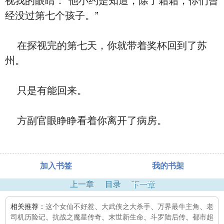
视我的眼睛：“他小约是知道，除了霜霜，你们曾
经没过第七个孩子。”
在探视完的第七天，你就带着奖杯回到了苏
州。
只是有能回来。
方副官眼睁睁看着你离开了病房。
加入书签
我的书架
上一章
目录
下一章
相关推荐：
这个女仙不好惹
、
大武侠之大杀手
、
万界最牛主角
、
老
司机历险记
、
抗战之魔星传奇
、
末世新生命
、
斗罗陆后传
、
都市超