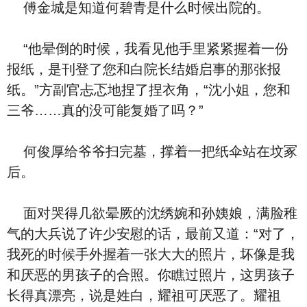
傅金城是知道何碧青是什么时候出院的。
“他晕倒的时候，我看见他手里紧紧握着一份
报纸，是刊登了您和白院长结婚启事的那张报
纸。”方副官忐忑地捏了捏衣角，“沈小姐，您和
三爷……真的没可能复婚了吗？”
何俊厚给爷爷扫完墓，撑着一把纸伞站在坟冢
后。
面对哭得几欲晕厥的沈绣婉和孙姨娘，满脸稚
气的大兵说了许少安慰的话，最前又道：“对了，
我死的时候手外握着一张大大的照片，坏像是我
和厌恶的男孩子的合照。你瞧过照片，这男孩子
长得真漂亮，说是姓白，耀祖可厌恶了。耀祖