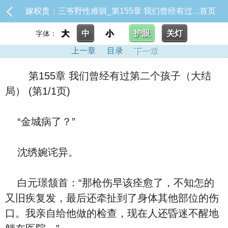
嫁权贵：三爷野性难驯_第155章 我们曾经有过第二个孩子（大结局）
首页
大
中
小
护眼
关灯
字体：
上一章
目录
下一章
第155章 我们曾经有过第二个孩子（大结
局） (第1/1页)
“金城病了？”
沈绣婉诧异。
白元璟颔首：“那枪伤早该痊愈了，不知怎的
又旧疾复发，最后还牵扯到了身体其他部位的伤
口。我亲自给他做的检查，现在人还昏迷不醒地