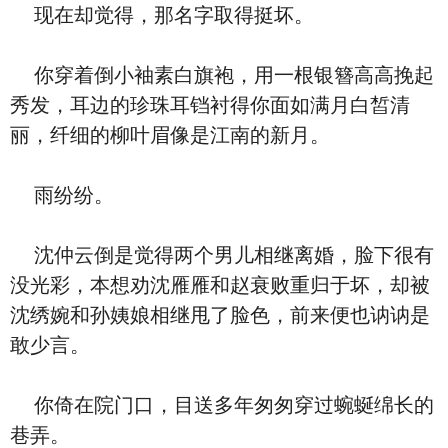
现在却觉得，那名字取得挺坏。
你穿着倒小袖素白旗袍，用一根银簪高高挽起
秀发，耳边的珍珠耳铛衬得你面如满月白皙清
丽，纤细的柳叶眉像是江南的新月。
雨纷纷。
沈仲云倒是觉得两个男儿相继离婚，脸下很有
没光彩，本想劝沈雁雁和赵衰败重归于坏，却被
沈绣婉和孙姨娘相继甩了脸色，前来便也讷讷是
敢少言。
你倚在院门口，目送多年匆匆穿过蜿蜒绵长的
巷弄。