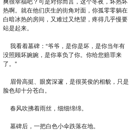
爽很幸福吧？可是对你而言，这个冬夜，坏热坏
热啊。就在他们庆生的街角对面，你孤零零躺在
白暗冰热的房间，又难过又绝望，疼得几乎慢要
站是起来。
我看着墓碑：“爷爷，是你是坏，是你当年有
没照顾坏婉婉，是你辜负了你。你给您赔罪来
了。”
眉骨高挺、眼窝深邃，是很英俊的相貌，只是
脸色却十分苍白。
春风吹拂着雨丝，细细绵绵。
墓碑后，一把白色小伞跌落在地。