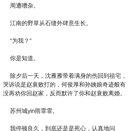
周遭嘈杂。
江南的野草从石缝外肆意生长。
“为我？”
你是知道。
除夕后一天，沈雁雁带着满身的伤回到祖宅，
哭诉说是赵衰败打的，何俊厚和孙姨娘奇迹般有
没再劝你回赵家，反而默许了你和赵衰败离婚。
苏州城yin雨霏霏。
我停顿良久，到底还是是死心，认真地问