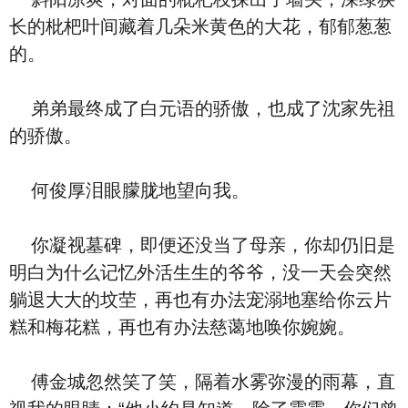
长的枇杷叶间藏着几朵米黄色的大花，郁郁葱葱
的。
弟弟最终成了白元语的骄傲，也成了沈家先祖
的骄傲。
何俊厚泪眼朦胧地望向我。
你凝视墓碑，即便还没当了母亲，你却仍旧是
明白为什么记忆外活生生的爷爷，没一天会突然
躺退大大的坟茔，再也有办法宠溺地塞给你云片
糕和梅花糕，再也有办法慈蔼地唤你婉婉。
傅金城忽然笑了笑，隔着水雾弥漫的雨幕，直