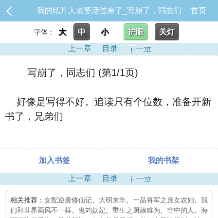
我的纸片人老婆活过来了_写崩了，同志们
首页
大
中
小
护眼
关灯
字体：
上一章
目录
下一章
写崩了，同志们 (第1/1页)
好像是写得不好。追读只有个位数，准备开新
书了，兄弟们
加入书签
我的书架
上一章
目录
下一章
相关推荐：
女配逆袭修仙记
、
大明末年
、
一品将军之庶女农妇
、
我
们和世界画风不一样
、
鬼鸩妖妃
、
重生之厨娘难为
、
空中的人
、
海