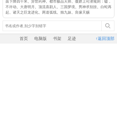
面下降四千米
、
异世药神
、
都市极品天师
、
傲娇上司潜规则：嘘，
不许动
、
大唐明月
、
顶流喜剧人
、
三国梦境
、
男神求别挂
、
白蛇再
起
、
诸天之巨龙进化
、
两道弧线
、
烛九妹
、
良缘天赐
首页
电脑版
书架
足迹
↑返回顶部